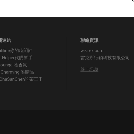
關連結
聯絡資訊
utiline你的時間軸
wikirex.com
y-Helper代購幫手
雷克斯行銷科技有限公司
 Lounge 嗜香氛
線上訊息
 Charming 唯睛品
iChaSanChen吃茶三千