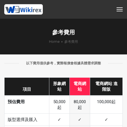
tog
參考費用
Home
參考費用
以下費用僅供參考，實際報價會根據具體需求調整
形象網
電商網
電商網站 進
項目
站
站
階版
預估費用
50,000
80,000
100,000起
起
起
版型選擇及匯入
✓
✓
✓