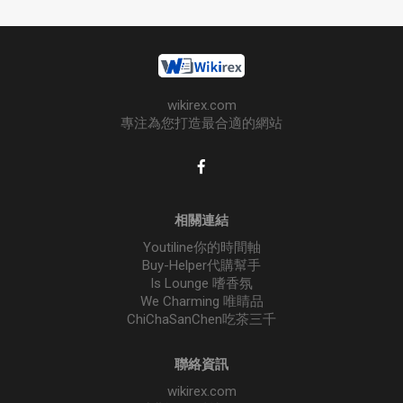
wikirex.com
專注為您打造最合適的網站
相關連結
Youtiline你的時間軸
Buy-Helper代購幫手
Is Lounge 嗜香氛
We Charming 唯睛品
ChiChaSanChen吃茶三千
聯絡資訊
wikirex.com