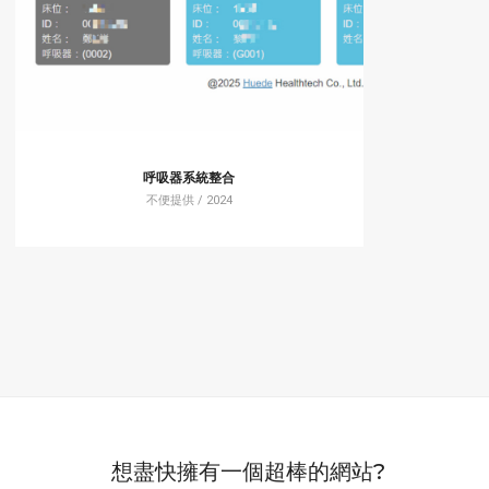
呼吸器系統整合
不便提供 / 2024
想盡快擁有一個超棒的網站?