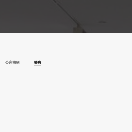
公家機關
醫療