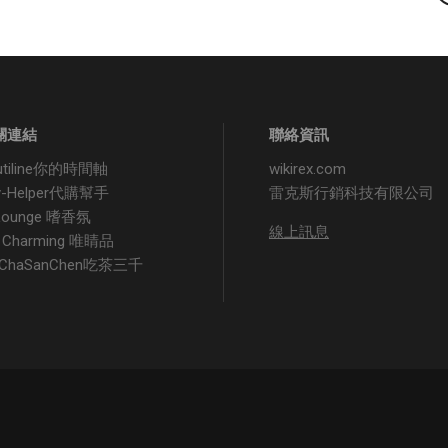
關連結
聯絡資訊
utiline你的時間軸
wikirex.com
y-Helper代購幫手
雷克斯行銷科技有限公司
 Lounge 嗜香氛
線上訊息
 Charming 唯睛品
iChaSanChen吃茶三千