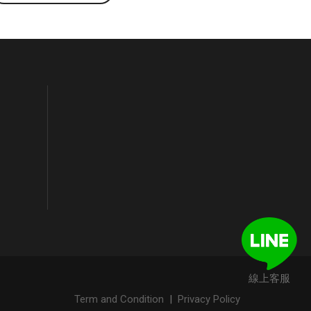
線上客服
Term and Condition
|
Privacy Policy