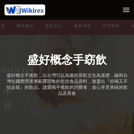
tog
盛好概念手窈飲
盛好概念手搖飲，以台灣引以為傲的茶飲文化為基礎，融和台
灣在國際間逐漸嶄露頭角的生技食品原料，激盪出『好喝又不
怕走樣』的飲品。讓愛喝手搖飲的消費者，放心享受美味的飲
品及美食