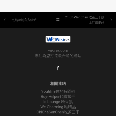
ChiChaSanChen 吃茶三千線
烹然時刻官方網站
上訂購網站
wikirex.com
專注為您打造最合適的網站
相關連結
Youtiline你的時間軸
Buy-Helper代購幫手
Is Lounge 嗜香氛
We Charming 唯睛品
ChiChaSanChen吃茶三千